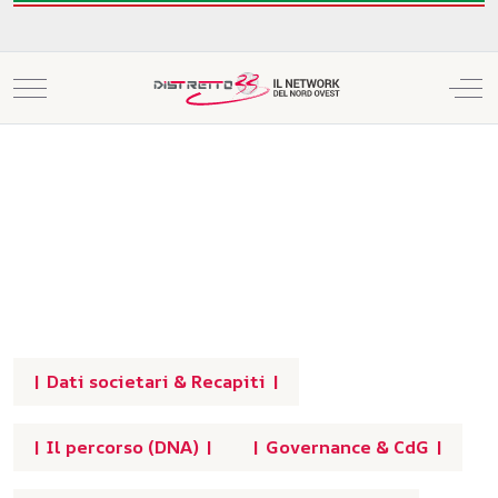
Mobile Menu Toggle
Off
| Dati societari & Recapiti |
| Il percorso (DNA) |
| Governance & CdG |